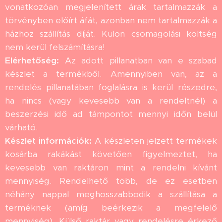
vonatkozóan megjelenített árak tartalmazzák a
törvényben előírt áfát, azonban nem tartalmazzák a
házhoz szállítás díját. Külön csomagolási költség
nem kerül felszámításra!
Elérhetőség:
Az adott pillanatban van e szabad
készlet a termékből. Amennyiben van, az a
rendelés pillanatában foglalásra is kerül részedre,
ha nincs (vagy kevesebb van a rendeltnél) a
beszerzési idő ad támpontot mennyi időn belül
várható.
Készlet információk:
A készleten jelzett termékek
kosárba rakákást követően figyelmeztet, ha
kevesebb van raktáron mint a rendelni kívánt
mennyiség. Rendelhető több, de ez esetben
néhány nappal meghosszabbodik a szállítása a
terméknek (amíg beérkezik a megfelelő
mennyiség). Külső raktár vagy rendelésre érkező