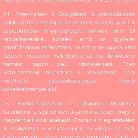
24. Amennyiben a Szolgáltató a szerződésben
vállalt kötelezettségét azért nem teljesíti, mert a
szerződésben meghatározott termék nem áll
rendelkezésére, köteles erről az ügyfelet
haladéktalanul tájékoztatni, valamint az ügyfél által
fizetett összeget haladéktalanul, de legkésőbb
harminc napon belül visszatéríteni. Ezen
kötelezettség teljesítése a Szolgáltatót nem
mentesíti szerződésszegése egyéb
következményei alól.
25. Házhozszállításnál és általános kiszállítási
határidőnél a szállító két alkalommal kísérli meg a
megrendelt áruk átadását. Ezután a megrendelést
a Szolgáltató érvénytelennek nyilvánítja és törli.
Csomagpontra vagy csomagautomatába történő