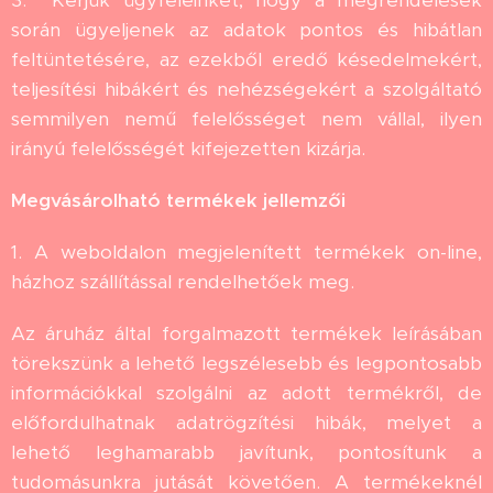
3. Kérjük ügyfeleinket, hogy a megrendelések
során ügyeljenek az adatok pontos és hibátlan
feltüntetésére, az ezekből eredő késedelmekért,
teljesítési hibákért és nehézségekért a szolgáltató
semmilyen nemű felelősséget nem vállal, ilyen
irányú felelősségét kifejezetten kizárja.
Megvásárolható termékek jellemzői
1. A weboldalon megjelenített termékek on-line,
házhoz szállítással rendelhetőek meg.
Az áruház által forgalmazott termékek leírásában
törekszünk a lehető legszélesebb és legpontosabb
információkkal szolgálni az adott termékről, de
előfordulhatnak adatrögzítési hibák, melyet a
lehető leghamarabb javítunk, pontosítunk a
tudomásunkra jutását követően. A termékeknél