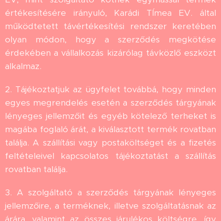
értékesítésére irányuló, Karádi TÍmea EV. által
működtetett távértékesítési rendszer keretében
olyan módon, hogy a szerződés megkötése
érdekében a vállalkozás kizárólag távközlő eszközt
alkalmaz.
2. Tájékoztatjuk az ügyfelet továbbá, hogy minden
egyes megrendelés esetén a szerződés tárgyának
lényeges jellemzőit és egyéb kötelező terheket is
magába foglaló árát, a kiválasztott termék rovatban
találja. A szállítási vagy postaköltséget és a fizetés
feltételeivel kapcsolatos tájékoztatást a szállítás
rovatban találja.
3. A szolgáltató a szerződés tárgyának lényeges
jellemzőire, a terméknek, illetve szolgáltatásnak az
árára, valamint az összes járulékos költségre, így