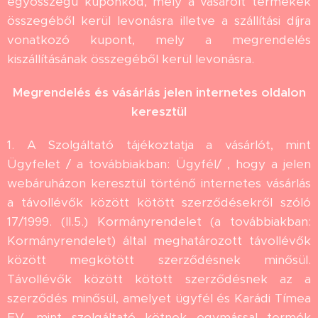
egyösszegű kuponkód, mely a vásárolt termékek
összegéből kerül levonásra illetve a szállítási díjra
vonatkozó kupont, mely a megrendelés
kiszállításának összegéből kerül levonásra.
Megrendelés és vásárlás jelen internetes oldalon
keresztül
1. A Szolgáltató tájékoztatja a vásárlót, mint
Ügyfelet / a továbbiakban: Ügyfél/ , hogy a jelen
webáruházon keresztül történő internetes vásárlás
a távollévők között kötött szerződésekről szóló
17/1999. (II.5.) Kormányrendelet (a továbbiakban:
Kormányrendelet) által meghatározott távollévők
között megkötött szerződésnek minősül.
Távollévők között kötött szerződésnek az a
szerződés minősül, amelyet ügyfél és Karádi Tímea
EV, mint szolgáltató kötnek egymással termék