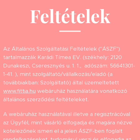
Feltételek
Az Általános Szolgáltatási Feltételek ("ÁSZF")
tartalmazzák Karádi Tímea EV. (székhely: 2120
Dunakeszi, Cseresznyés u. 1. 1., adószám: 56641301-
1-41. ), mint szolgáltató/vállalkozás/eladó (a
továbbiakban: Szolgáltató) által üzemeltetett
www.fittia.hu
webáruház használatára vonatkozó
általános szerződési feltételeket.
A webáruház használatával illetve a regisztrácóval
az Ügyfél, mint vásárló elfogadja és magára nézve
kötelezőnek ismeri el a jelen ÁSZF-ben foglalt
rendelkezéseket, tudomásul veszi és elfogadja az