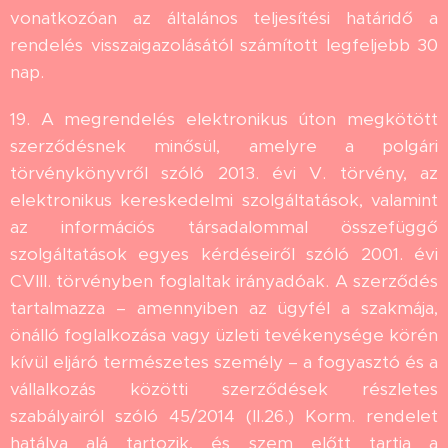
vonatkozóan az általános teljesítési határidő a
rendelés visszaigazolásától számított legfeljebb 30
nap.
19. A megrendelés elektronikus úton megkötött
szerződésnek minősül, amelyre a polgári
törvénykönyvről szóló 2013. évi V. törvény, az
elektronikus kereskedelmi szolgáltatások, valamint
az információs társadalommal összefüggő
szolgáltatások egyes kérdéseiről szóló 2001. évi
CVIII. törvényben foglaltak irányadóak. A szerződés
tartalmazza – amennyiben az ügyfél a szakmája,
önálló foglalkozása vagy üzleti tevékenysége körén
kívül eljáró természetes személy – a fogyasztó és a
vállalkozás közötti szerződések részletes
szabályairól szóló 45/2014 (II.26.) Korm. rendelet
hatálya alá tartozik, és szem előtt tartja a