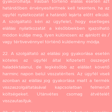
gyakorolhatja. Írásban történő elállás esetén azt
határidőben érvényesítettnek kell tekinteni, ha az
ügyfél nyilatkozatát a határidő lejárta előtt elküldi.
A szolgáltató kéri az ügyfelet, hogy esetleges
elállási nyilatkozatát a későbbiekben igazolható
módon küldje meg, ilyen különösen: az ajánlott és /
vagy tértivevénnyel történő küldemény módja.
22. A szolgáltató az elállási jog gyakorlása esetén
köteles az ügyfél által kifizetett összeget
haladéktalanul, de legkésőbb az elállást követő
harminc napon belül visszatéríteni. Az ügyfél viseli
azonban az elállási jog gyakorlása miatt a termék
visszaszolgáltatásával kapcsolatban felmerült
költségeket. Utánvétes csomag átvételét
visszautasítjuk.