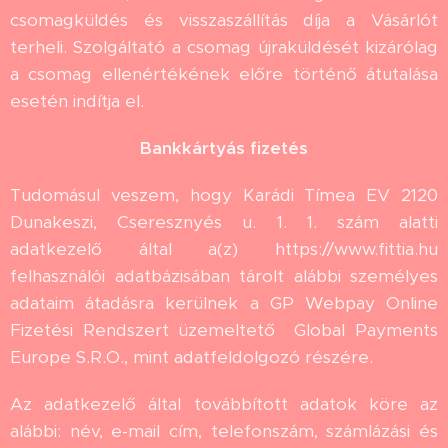
csomagküldés és visszaszállítás díja a Vásárlót
terheli. Szolgáltató a csomag újraküldését kizárólag
a csomag ellenértékének előre történő átutalása
esetén indítja el.
Bankkártyás fizetés
Tudomásul veszem, hogy Karádi Tímea EV 2120
Dunakeszi, Cseresznyés u. 1. 1. szám alatti
adatkezelő által a(z) https://www.fittia.hu
felhasználói adatbázisában tárolt alábbi személyes
adataim átadásra kerülnek a GP Webpay Online
Fizetési Rendszert üzemeltető Global Payments
Europe S.R.O., mint adatfeldolgozó részére.
Az adatkezelő által továbbított adatok köre az
alábbi: név, e-mail cím, telefonszám, számlázási és