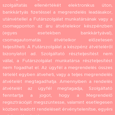
szolgáltatás ellenértékét elektronikus úton,
bankkártyás fizetéssel a megrendelés leadásakor,
utánvétellel a Futárszolgálat munkatársának vagy a
csomagponton az áru átvételekor készpénzben
(egyes esetekben bankkártyával),
csomagautomatás átvételkor előzetesen
teljesítheti. A Futárszolgálat a készpénz átvételéről
bizonylatot ad. Szolgáltató részteljesítést nem
vállal, a Futárszolgálat munkatársa részteljesítést
nem fogadhat el. Az ügyfél a megrendelés összes
tételét egyben átveheti, vagy a teljes megrendelés
átvételét megtagadhatja. Amennyiben a rendelés
átvételét az ügyfél megtagadja, Szolgáltató
fenntartja a jogot, hogy a Megrendelő
regisztrációját megszüntesse, valamint esetlegesen
közben leadott rendeléseit érvénytelenítse, egyéni