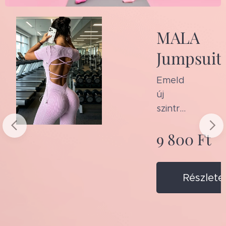
MALA
Jumpsuit
Emeld
új
szintre
az
9 800
Ft
edzés
eidet
és a
Részlete
minde
nnapi
tek
outfite
det