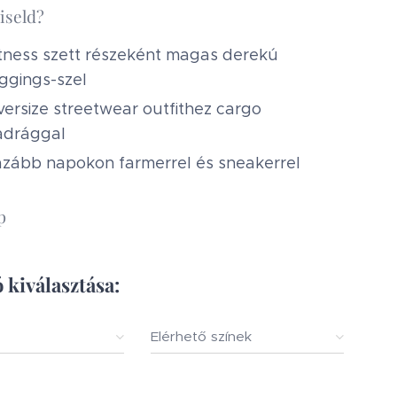
iseld?
itness szett részeként magas derekú
eggings-szel
versize streetwear outfithez cargo
adrággal
azább napokon farmerrel és sneakerrel
p
 kiválasztása:
Elérhető színek