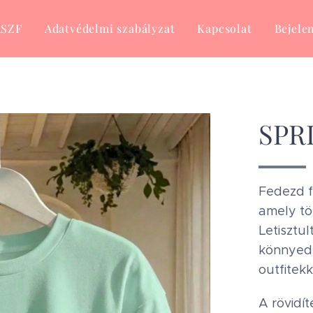
ÁSZF
Adatvédelmi szabályzat
Kapcsolat
Bejele
SPRI
Fedezd f
amely tö
Letisztu
könnyedé
outfitekke
A rövidít