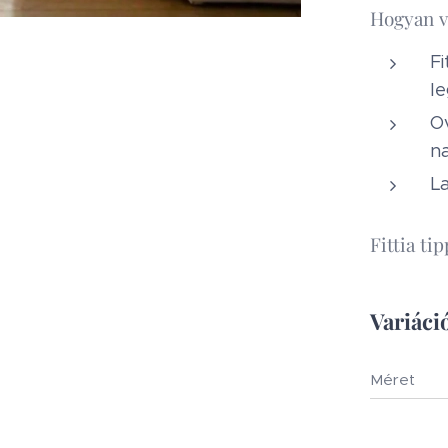
Hogyan v
F
l
O
n
L
Fittia tip
Variáció
Méret