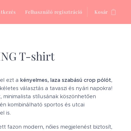
ntkezés
Felhasználó regisztráció
Kosár
NG T-shirt
kényelmes, laza szabású crop pólót
el ezt a
,
kéletes választás a tavaszi és nyári napokra!
lt, minimalista stílusának köszönhetően
n kombinálható sportos és utcai
l is.
ett fazon modern, nőies megjelenést biztosít,