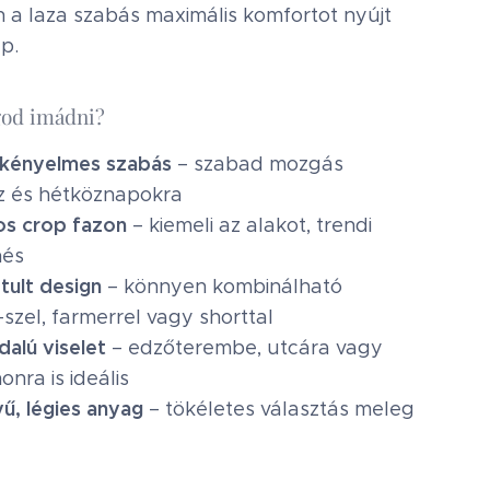
 a laza szabás maximális komfortot nyújt
p.
god imádni?
 kényelmes szabás
– szabad mozgás
z és hétköznapokra
os crop fazon
– kiemeli az alakot, trendi
nés
ztult design
– könnyen kombinálható
-szel, farmerrel vagy shorttal
dalú viselet
– edzőterembe, utcára vagy
onra is ideális
ű, légies anyag
– tökéletes választás meleg