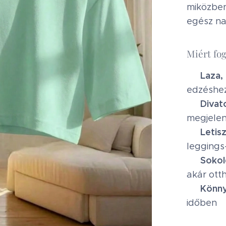
miközben
egész na
Miért fo
Laza,
✔
edzéshe
Divat
✔
megjele
Letis
✔
leggings
Sokol
✔
akár otth
Könny
✔
időben