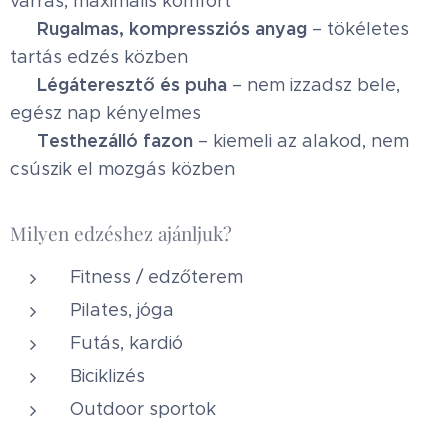
varrás, maximális komfort
Rugalmas, kompressziós anyag
✔
– tökéletes
tartás edzés közben
Légáteresztő és puha
✔
– nem izzadsz bele,
egész nap kényelmes
Testhezálló fazon
✔
– kiemeli az alakod, nem
csúszik el mozgás közben
Milyen edzéshez ajánljuk?
Fitness / edzőterem
Pilates, jóga
Futás, kardió
Biciklizés
Outdoor sportok