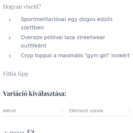
Hogyan viseld?
Sportmelltartóval egy dögös edzős
szettben
Oversize pólóval laza streetwear
outfitként
Crop toppal a maximális "gym girl" lookért
Fittia tipp
Variáció kiválasztása:
Méret
Elérhető színek
4 900
Ft