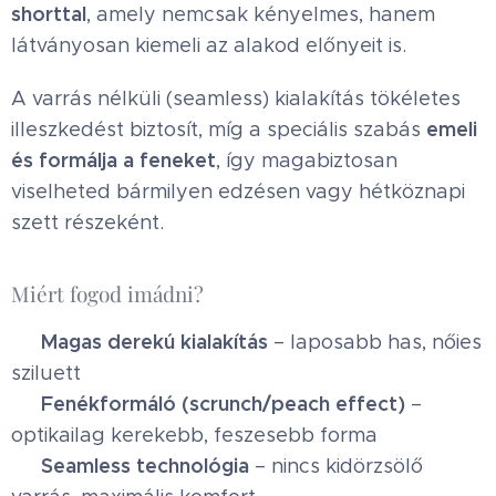
shorttal
, amely nemcsak kényelmes, hanem
látványosan kiemeli az alakod előnyeit is.
A varrás nélküli (seamless) kialakítás tökéletes
emeli
illeszkedést biztosít, míg a speciális szabás
és formálja a feneket
, így magabiztosan
viselheted bármilyen edzésen vagy hétköznapi
szett részeként.
Miért fogod imádni?
Magas derekú kialakítás
✔
– laposabb has, nőies
sziluett
Fenékformáló (scrunch/peach effect)
✔
–
optikailag kerekebb, feszesebb forma
Seamless technológia
✔
– nincs kidörzsölő