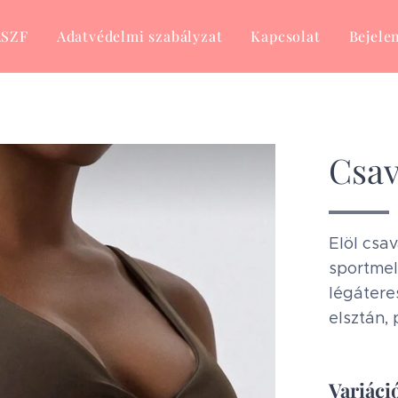
ÁSZF
Adatvédelmi szabályzat
Kapcsolat
Bejele
Csav
Elöl csav
sportmel
légátere
elsztán,
Variáció