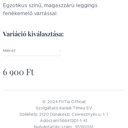
Egzotikus színű, magaszzárú leggings
fenékemelő varrással.
Variáció kiválasztása:
Méret
6 900
Ft
© 2024 FitTia Official
Szolgáltató:Karádi Tímea EV
Székhely: 2120 Dunakeszi, Cseresznyés u. 1. 1.
Adószám:56641301-1-41.
Nyilvántartási szám: 55310031.