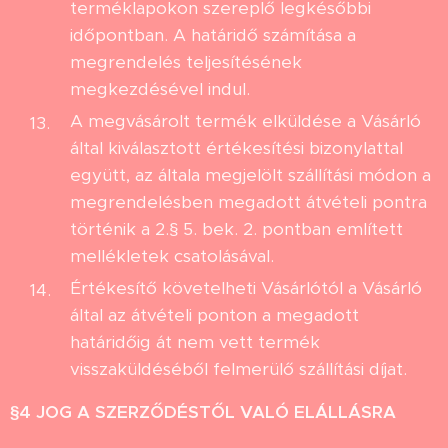
terméklapokon szereplő legkésőbbi
időpontban. A határidő számítása a
megrendelés teljesítésének
megkezdésével indul.
A megvásárolt termék elküldése a Vásárló
által kiválasztott értékesítési bizonylattal
együtt, az általa megjelölt szállítási módon a
megrendelésben megadott átvételi pontra
történik a 2.§ 5. bek. 2. pontban említett
mellékletek csatolásával.
Értékesítő követelheti Vásárlótól a Vásárló
által az átvételi ponton a megadott
határidőig át nem vett termék
visszaküldéséből felmerülő szállítási díjat.
§4
JOG A SZERZŐDÉSTŐL VALÓ ELÁLLÁSRA