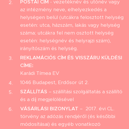
POSTAI CÍM
- vezetéknév és utónév vagy
az intézmény neve, elhelyezkedés a
helységen belül (utcákra felosztott helység
esetén: utca, házszám, lakás vagy helyiség
száma; utcákra fel nem osztott helység
esetén: helységnév és helyrajzi szám),
irányítószám és helység.
REKLAMÁCIÓS CÍM ÉS VISSZÁRU KÜLDÉSI
CÍME:
Karádi Tímea EV
1046 Budapest, Erdősor út 2.
SZÁLLÍTÁS
– szállítási szolgáltatás a szállító
és a díj megjelölésével
VÁSÁRLÁSI BIZONYLAT
– 2017. évi CL.
törvény az adózás rendjéről (és későbbi
módosításai) és egyéb vonatkozó