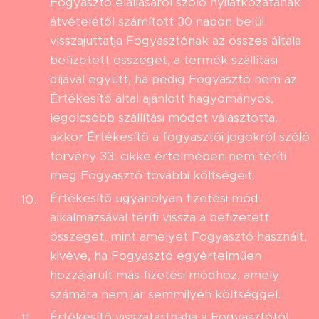
Fogyasztó elállásáról szóló nyilatkozatának
átvételétől számított 30 napon belül
visszajuttatja Fogyasztónak az összes általa
befizetett összeget, a termék szállítási
díjával együtt, ha pedig Fogyasztó nem az
Értékesítő által ajánlott hagyományos,
legolcsóbb szállítási módot választotta,
akkor Értékesítő a fogyasztói jogokról szóló
törvény 33. cikke értelmében nem téríti
meg Fogyasztó további költségeit.
Értékesítő ugyanolyan fizetési mód
alkalmazsával téríti vissza a befizetett
összeget, mint amelyet Fogyasztó használt,
kivéve, ha Fogyasztó egyértelműen
hozzájárult más fizetési módhoz, amely
számára nem jár semmilyen költséggel.
Értékesítő visszatarthatja a Fogyasztótól