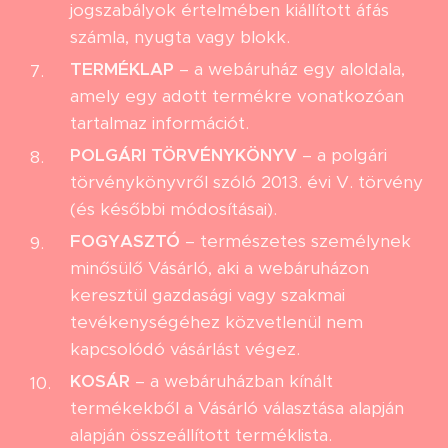
jogszabályok értelmében kiállított áfás
számla, nyugta vagy blokk.
TERMÉKLAP
– a webáruház egy aloldala,
amely egy adott termékre vonatkozóan
tartalmaz információt.
POLGÁRI TÖRVÉNYKÖNYV
– a polgári
törvénykönyvről szóló 2013. évi V. törvény
(és későbbi módosításai).
FOGYASZTÓ
– természetes személynek
minősülő Vásárló, aki a webáruházon
keresztül gazdasági vagy szakmai
tevékenységéhez közvetlenül nem
kapcsolódó vásárlást végez.
KOSÁR
– a webáruházban kínált
termékekből a Vásárló választása alapján
alapján összeállított terméklista.