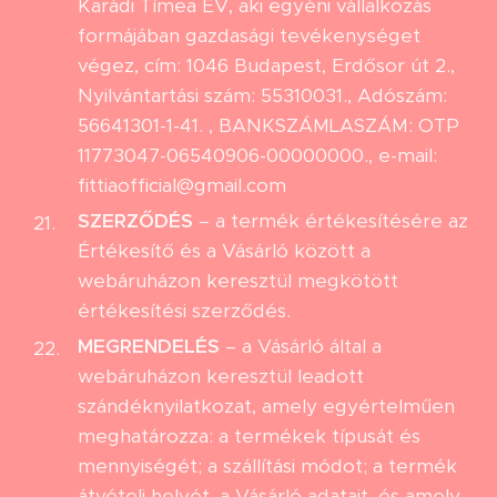
Karádi Tímea EV, aki egyéni vállalkozás
formájában gazdasági tevékenységet
végez, cím: 1046 Budapest, Erdősor út 2.,
Nyilvántartási szám: 55310031., Adószám:
56641301-1-41. , BANKSZÁMLASZÁM: OTP
11773047-06540906-00000000., e-mail:
fittiaofficial@gmail.com
SZERZŐDÉS
– a termék értékesítésére az
Értékesítő és a Vásárló között a
webáruházon keresztül megkötött
értékesítési szerződés.
MEGRENDELÉS
– a Vásárló által a
webáruházon keresztül leadott
szándéknyilatkozat, amely egyértelműen
meghatározza: a termékek típusát és
mennyiségét; a szállítási módot; a termék
átvételi helyét, a Vásárló adatait, és amely