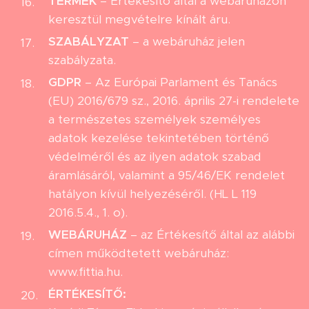
TERMÉK
– Értékesítő által a webáruházon
keresztül megvételre kínált áru.
SZABÁLYZAT
– a webáruház jelen
szabályzata.
GDPR
– Az Európai Parlament és Tanács
(EU) 2016/679 sz., 2016. április 27-i rendelete
a természetes személyek személyes
adatok kezelése tekintetében történő
védelméről és az ilyen adatok szabad
áramlásáról, valamint a 95/46/EK rendelet
hatályon kívül helyezéséről. (HL L 119
2016.5.4., 1. o).
WEBÁRUHÁZ
– az Értékesítő által az alábbi
címen működtetett webáruház:
www.fittia.hu.
ÉRTÉKESÍTŐ: