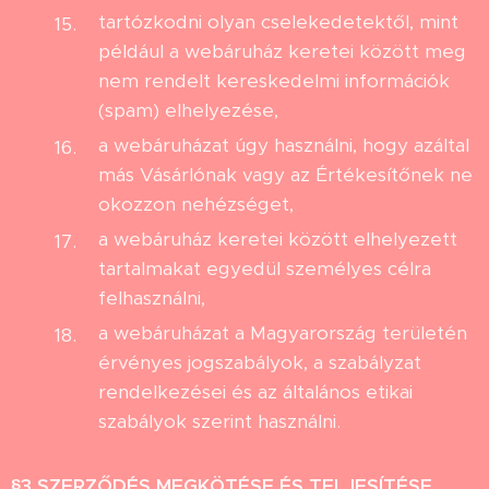
tartózkodni olyan cselekedetektől, mint
például a webáruház keretei között meg
nem rendelt kereskedelmi információk
(spam) elhelyezése,
a webáruházat úgy használni, hogy azáltal
más Vásárlónak vagy az Értékesítőnek ne
okozzon nehézséget,
a webáruház keretei között elhelyezett
tartalmakat egyedül személyes célra
felhasználni,
a webáruházat a Magyarország területén
érvényes jogszabályok, a szabályzat
rendelkezései és az általános etikai
szabályok szerint használni.
§3
SZERZŐDÉS MEGKÖTÉSE ÉS TELJESÍTÉSE