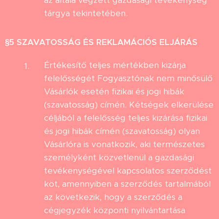
az általa végzett gazdasági tevékenység
tárgya tekintetében.
§5
SZAVATOSSÁG ÉS REKLAMÁCIÓS ELJÁRÁS
Értékesítő teljes mértékben kizárja
felelősségét Fogyasztónak nem minősülő
Vásárlók esetén fizikai és jogi hibák
(szavatosság) címén. Kétségek elkerülése
céljából a felelősség teljes kizárása fizikai
és jogi hibák címén (szavatosság) olyan
Vásárlóra is vonatkozik, aki természetes
személyként közvetlenül a gazdasági
tevékenységével kapcsolatos szerződést
köt, amennyiben a szerződés tartalmából
az következik, hogy a szerződés a
cégjegyzék központi nyilvántartása