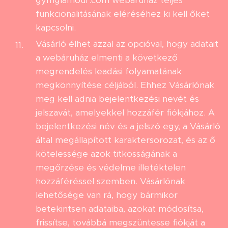
gymglamour.com webáruház teljes
funkcionalitásának eléréséhez ki kell őket
kapcsolni.
Vásárló élhet azzal az opcióval, hogy adatait
a webáruház elmenti a következő
megrendelés leadási folyamatának
megkönnyítése céljából. Ehhez Vásárlónak
meg kell adnia bejelentkezési nevét és
jelszavát, amelyekkel hozzáfér fiókjához. A
bejelentkezési név és a jelszó egy, a Vásárló
által megállapított karaktersorozat, és az ő
kötelessége azok titkosságának a
megőrzése és védelme illetéktelen
hozzáféréssel szemben. Vásárlónak
lehetősége van rá, hogy bármikor
betekintsen adataiba, azokat módosítsa,
frissítse, továbbá megszüntesse fiókját a