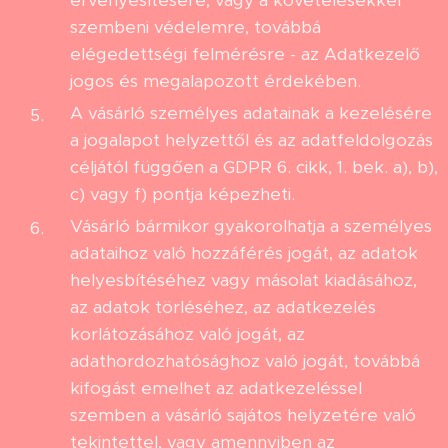
érvényesítésére, vagy a követelésekkel
szembeni védelemre, továbbá
elégedettségi felmérésre - az Adatkezelő
jogos és megalapozott érdekében.
A vásárló személyes adatainak a kezelésére
a jogalapot helyzettől és az adatfeldolgozás
céljától függően a GDPR 6. cikk, 1. bek. a), b),
c) vagy f) pontja képezheti.
Vásárló bármikor gyakorolhatja a személyes
adataihoz való hozzáférés jogát, az adatok
helyesbítéséhez vagy másolat kiadásához,
az adatok törléséhez, az adatkezelés
korlátozásához való jogát, az
adathordozhatósághoz való jogát, továbbá
kifogást emelhet az adatkezeléssel
szemben a vásárló sajátos helyzetére való
tekintettel, vagy amennyiben az